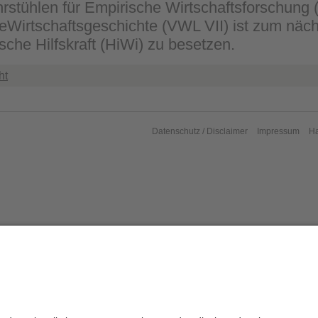
rstühlen für Empirische Wirtschaftsforschung
veWirtschaftsgeschichte (VWL VII) ist zum näch
sche Hilfskraft (HiWi) zu besetzen.
ht
Datenschutz / Disclaimer
Impressum
H