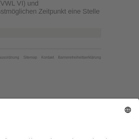
 (VWL VI) und
stmöglichen Zeitpunkt eine Stelle
ausordnung
Sitemap
Kontakt
Barrierefreiheitserklärung