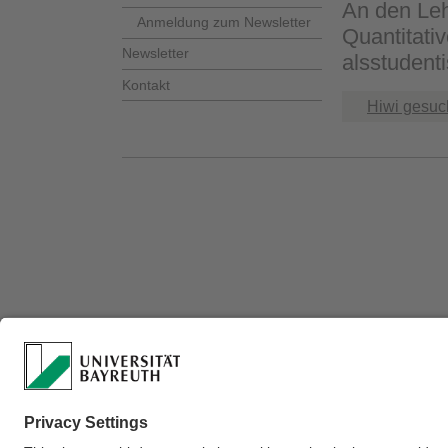
An den Leh
Anmeldung zum Newsletter
Quantitati
Newsletter
alsstudenti
Kontakt
Hiwi gesuc