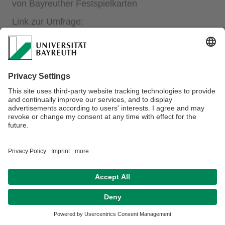
von Bayreuther Festspielkarten
Link zur Umfrage:
test
Link zur Umfrage
Datenschutz / Disclaimer
Impressum
Hausordnung
Sitemap
Kontakt
Barrierefreiheitserklärung