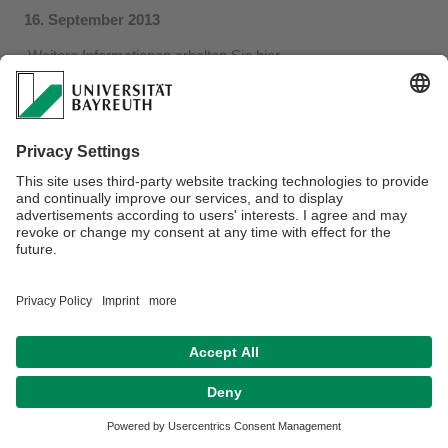
16. September 2013
Weitere Informationen erhalten Sie
hier.
Datenschutz / Disclaimer
Impressum
Hausordnung
Sitemap
Kontakt
Barrierefreiheitserklärung