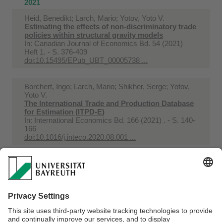
2021
Heid, Benedikt; Larch, Mario; Yotov, Yoto V.
Estimating the effects of non-discriminatory trade
policies within structural gravity models
In:
Canadian Journal of Economics Bd. 54 (2021)
Heft 1. - S. 376-409
doi:10.15495/EPub_UBT_00005738 ...
Borchert, Ingo; Larch, Mario; Shikher, Serge; Yotov,
Yoto V.
The International Trade and Production Database
for Estimation (ITPD-E)
In:
International Economics Bd. 166 (2021) . - S. 140-
166
doi:10.1016/j.inteco.2020.08.001 ...
Larch, Mario; Schmeißer, Aiko F.; Wanner, Joschka
A Tale of (almost) 1001 Coefficients : The Deep
and Heterogeneous Effects of the EU-Turkey Cust
...
In:
JCMS Journal of Common Market Studies Bd. 59
(2021) Heft 2. - S. 242-260
doi:10.1111/jcms.13058 ...